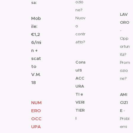
ozio
sa:
💼
📱
ne?
LAV
Mob
Nuov
ORO
ile:
o
-
€1,2
contr
Opp
6/mi
atto?
ortun
n +
✨
ità?
scat
Cons
Prom
to
ulti
ozio
V.M.
ACC
ne?
18
URA
👫
🔴
TI e
AMI
NUM
VERI
CIZI
ERO
TIER
E
-
OCC
I
Probl
UPA
✨
emi