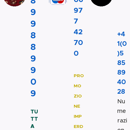
8
97
9
7
9
📞
42
8
+4
70
1(0
8
0
)5
9
85
🔥
9
89
PRO
0
40
MO
28
9
ZIO
Nu
🇮🇹
NE
me
TU
IMP
TT
razi
A
ERD