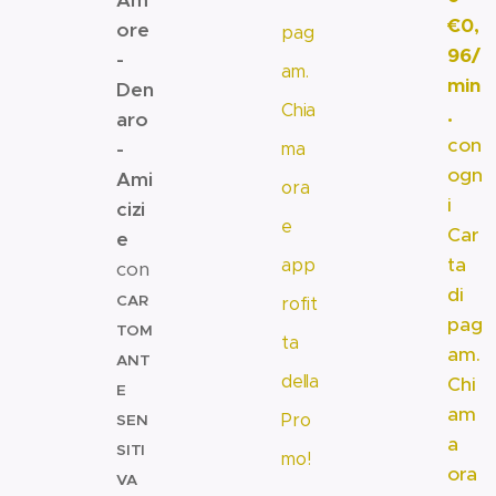
Am
€0,
ore
pag
96/
-
am.
min
Den
Chia
.
aro
con
-
ma
ogn
Ami
ora
i
cizi
e
Car
e
ta
app
con
di
CAR
rofit
pag
TOM
ta
am.
ANT
della
Chi
E
am
Pro
SEN
a
SITI
mo!
ora
VA