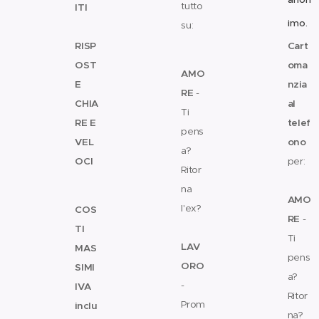
tutto
ITI
imo.
su:
✨
RISP
Cart
❤️
OST
oma
AMO
E
nzia
RE
-
CHIA
al
Ti
RE E
telef
pens
VEL
ono
a?
OCI
per:
Ritor
❤️
💰
na
AMO
l'ex?
COS
RE
-
💼
TI
Ti
LAV
MAS
pens
ORO
SIMI
a?
-
IVA
Ritor
Prom
inclu
na?