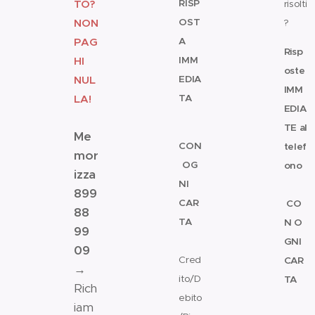
TO?
RISP
risolti
NON
OST
?
PAG
A
Risp
HI
IMM
oste
NUL
EDIA
IMM
LA!
TA
EDIA
💾
✅
TE al
Me
CON
telef
mor
OG
ono
izza
NI
✅
899
CAR
CO
88
TA
N
O
99
💳
GNI
09
Cred
CAR
→
ito/D
TA
Rich
💳
ebito
iam