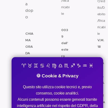
/Rica
Cred
a
ricabi
ito/D
dop
le
ebito
o
/Rica
✅
📞
ricabi
003
CHIA
le
9
V.M.
MA
dall'
18
ORA
este
DA
ro
📞
TUT
CHIA
♈ ♉ ♊ ♋ ♌ ♍ ♎ ♏ ♐ ♑ ♒ ♓
V.M.1
TA
MA
8
-
ITALI
🍪 Cookie & Privacy
ORA
Non
A
DALL
aspe
Il tuo
Questo sito utilizza cookie tecnici e, previo
A
ttare,
futur
consenso, cookie analitici.
SVIZ
il
o
Alcuni contenuti possono essere generati tramite
ZERA
desti
non
intelligenza artificiale nel rispetto del GDPR, della