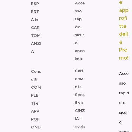
e
Acce
ESP
app
sso
ERT
rofi
rapi
A in
tta
do,
CAR
dell
sicur
TOM
a
o,
ANZI
Pro
anon
A
mo!
imo.
✨
Cart
Cons
Acce
oma
ulti
sso
nte
COM
rapid
Sens
PLE
itiva
o e
TI e
CINZ
APP
sicur
IA
ti
ROF
o,
rivela
OND
anon