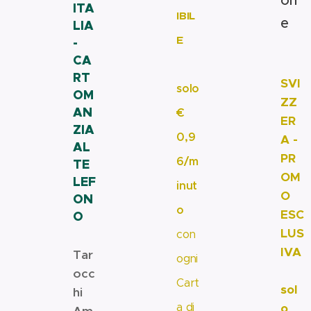
on
ITA
IBIL
e
LIA
E
-
🇨🇭
CA
🔥
💳
RT
SVI
solo
OM
ZZ
AN
€
ER
ZIA
0,9
A -
AL
PR
6/m
TE
OM
LEF
inut
O
ON
o
ESC
O
🔥
LUS
con
IVA
Tar
ogni
🔥
occ
Cart
sol
hi
a di
o